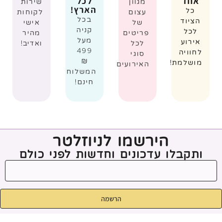
אחד
לכל
מגוון
שירות
הארץ!
כל
עצום
לקוחות
בכל
הציוד
של
אישי
קניה
לכל
פריטים
מהיר
מעל
אירוע
לכל
ואדיב!
499
לחוויה
סוגי
₪
מושלמת!
האירועים
המשלוח
חינם!
הירשמו לניוזלטר
ותקבלו עדכונים וחדשות לפני כולם
הרשמה