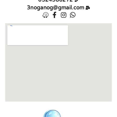
0524586272
3noganog@gmail.com