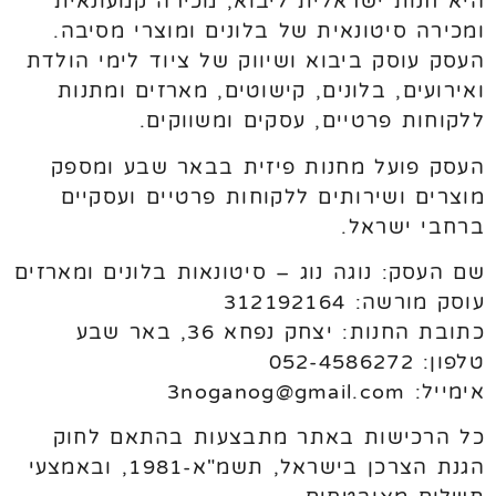
היא חנות ישראלית ליבוא, מכירה קמעונאית
ומכירה סיטונאית של בלונים ומוצרי מסיבה.
העסק עוסק ביבוא ושיווק של ציוד לימי הולדת
ואירועים, בלונים, קישוטים, מארזים ומתנות
ללקוחות פרטיים, עסקים ומשווקים.
העסק פועל מחנות פיזית בבאר שבע ומספק
מוצרים ושירותים ללקוחות פרטיים ועסקיים
ברחבי ישראל.
שם העסק: נוגה נוג – סיטונאות בלונים ומארזים
עוסק מורשה: 312192164
כתובת החנות: יצחק נפחא 36, באר שבע
טלפון: 052-4586272
אימייל: 3noganog@gmail.com
כל הרכישות באתר מתבצעות בהתאם לחוק
הגנת הצרכן בישראל, תשמ"א-1981, ובאמצעי