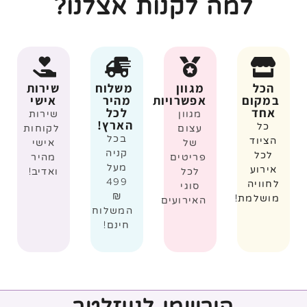
למה לקנות אצלנו?
הכל
מגוון
משלוח
שירות
במקום
אפשרויות
מהיר
אישי
אחד
לכל
מגוון
שירות
הארץ!
כל
עצום
לקוחות
בכל
הציוד
של
אישי
קניה
לכל
פריטים
מהיר
מעל
אירוע
לכל
ואדיב!
499
לחוויה
סוגי
₪
מושלמת!
האירועים
המשלוח
חינם!