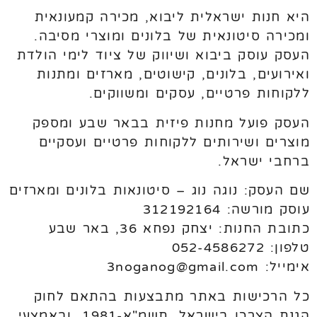
היא חנות ישראלית ליבוא, מכירה קמעונאית
ומכירה סיטונאית של בלונים ומוצרי מסיבה.
העסק עוסק ביבוא ושיווק של ציוד לימי הולדת
ואירועים, בלונים, קישוטים, מארזים ומתנות
ללקוחות פרטיים, עסקים ומשווקים.
העסק פועל מחנות פיזית בבאר שבע ומספק
מוצרים ושירותים ללקוחות פרטיים ועסקיים
ברחבי ישראל.
שם העסק: נוגה נוג – סיטונאות בלונים ומארזים
עוסק מורשה: 312192164
כתובת החנות: יצחק נפחא 36, באר שבע
טלפון: 052-4586272
אימייל: 3noganog@gmail.com
כל הרכישות באתר מתבצעות בהתאם לחוק
הגנת הצרכן בישראל, תשמ"א-1981, ובאמצעי