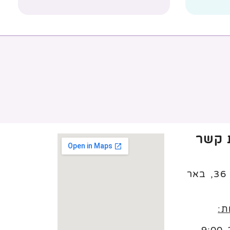
 קשר
יצחק נפחא 36, באר
ת: