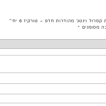
רול וינטג׳ מהודרות חדפ – טורקיז 6 יח׳”
ה מסומנים
*