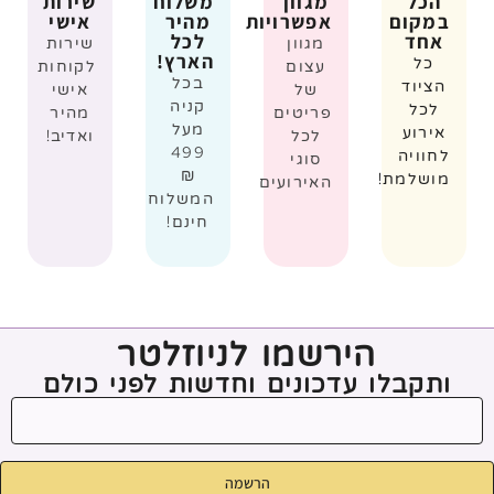
הכל
מגוון
משלוח
שירות
במקום
אפשרויות
מהיר
אישי
אחד
לכל
מגוון
שירות
הארץ!
כל
עצום
לקוחות
בכל
הציוד
של
אישי
קניה
לכל
פריטים
מהיר
מעל
אירוע
לכל
ואדיב!
499
לחוויה
סוגי
₪
מושלמת!
האירועים
המשלוח
חינם!
הירשמו לניוזלטר
ותקבלו עדכונים וחדשות לפני כולם
הרשמה