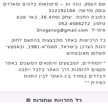
שם העסק: נוגה נוג – סיטונאות בלונים ומארזים
עוסק מורשה: 312192164
כתובת החנות: יצחק נפחא 36, באר שבע
טלפון: 052-4586272
אימייל: 3noganog@gmail.com
כל הרכישות באתר מתבצעות בהתאם לחוק
הגנת הצרכן בישראל, תשמ"א-1981, ובאמצעי
תשלום מאובטחים.
**המחירים, המבצעים והתנאים המוצגים באתר
תקפים להזמנות דרך האתר בלבד.ייתכנו
הבדלים במחיר בין האתר לבין החנות
הפיזית.**
כל הזכויות שמורות ©
נבנה ע"י
melogix