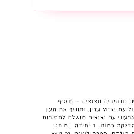
הנר הכי שמח שיש לעוגת יום הולדת! נר מספר 0 עם צבעים מרהיבים ונצנצים – מוסיף
ול עם נצנוץ עדין, ומושך את העין
צבעוני עם נצנצים מושלם למסיבות
גיל 3 מתאים לעוגות קטנות וגדולות משתלב בקלות עם ספרות נוספות קל לשימוש ולהדלקה כמות: 1 יחידה | מותג:
ים, נר לעוגת יום הולדת, ספרה לעוגה, נר נוצץ