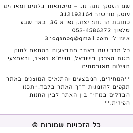
שם העסק: נוגה נוג – סיטונאות בלונים ומארזים
עוסק מורשה: 312192164
כתובת החנות: יצחק נפחא 36, באר שבע
טלפון: 052-4586272
אימייל: 3noganog@gmail.com
כל הרכישות באתר מתבצעות בהתאם לחוק
הגנת הצרכן בישראל, תשמ"א-1981, ובאמצעי
תשלום מאובטחים.
**המחירים, המבצעים והתנאים המוצגים באתר
תקפים להזמנות דרך האתר בלבד.ייתכנו
הבדלים במחיר בין האתר לבין החנות
הפיזית.**
כל הזכויות שמורות ©
נבנה ע"י
melogix