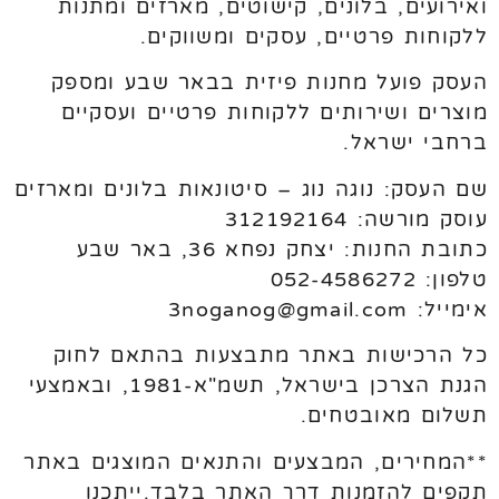
ואירועים, בלונים, קישוטים, מארזים ומתנות
ללקוחות פרטיים, עסקים ומשווקים.
העסק פועל מחנות פיזית בבאר שבע ומספק
מוצרים ושירותים ללקוחות פרטיים ועסקיים
ברחבי ישראל.
שם העסק: נוגה נוג – סיטונאות בלונים ומארזים
עוסק מורשה: 312192164
כתובת החנות: יצחק נפחא 36, באר שבע
טלפון: 052-4586272
אימייל: 3noganog@gmail.com
כל הרכישות באתר מתבצעות בהתאם לחוק
הגנת הצרכן בישראל, תשמ"א-1981, ובאמצעי
תשלום מאובטחים.
**המחירים, המבצעים והתנאים המוצגים באתר
תקפים להזמנות דרך האתר בלבד.ייתכנו