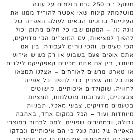
משקל : כ-250 גרם חולמים על עוגה
מושלמת? קינוח שאי אפשר להוריד ממנו את
העיניים? ברוכים הבאים לעולם האפייה של
נוגה נוג – המקום שבו כל חלום מתוק יכול
להפוך למציאות, עם המוצרים הכי מדויקים,
הכי טעימים, והכי נוחים לעבודה. בין אם
אתם אופים פעם בשבוע או רק כשיש אירוע
מיוחד, בין אם אתם מכינים קאפקייקס לילדים
או טארט מרשים לאורחים – אצלנו תמצאו
את כל מה שצריך כדי להפוך כל אפייה
לחוויה. שוקולדים איכותיים, קישוטים
צבעוניים, תערובות מושלמות, תמציות
בטעמים מדויקים, צבעי מאכל, תבניות
מיוחדות ועוד – הכל במקום אחד, באהבה
גדולה, ובמחירים שפויים. למה לבחור במוצרי
האפייה של נוגה נוג? כי הם איכותיים ונבדקו
באהבה במטבחים אמיתיים כי הם חוסכים