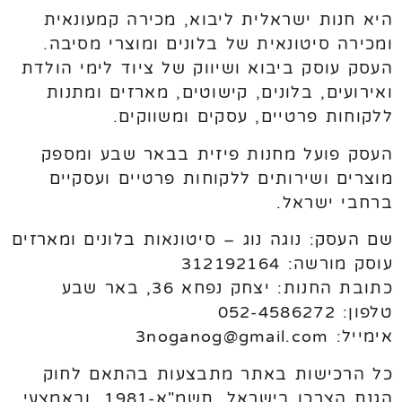
היא חנות ישראלית ליבוא, מכירה קמעונאית
ומכירה סיטונאית של בלונים ומוצרי מסיבה.
העסק עוסק ביבוא ושיווק של ציוד לימי הולדת
ואירועים, בלונים, קישוטים, מארזים ומתנות
ללקוחות פרטיים, עסקים ומשווקים.
העסק פועל מחנות פיזית בבאר שבע ומספק
מוצרים ושירותים ללקוחות פרטיים ועסקיים
ברחבי ישראל.
שם העסק: נוגה נוג – סיטונאות בלונים ומארזים
עוסק מורשה: 312192164
כתובת החנות: יצחק נפחא 36, באר שבע
טלפון: 052-4586272
אימייל: 3noganog@gmail.com
כל הרכישות באתר מתבצעות בהתאם לחוק
הגנת הצרכן בישראל, תשמ"א-1981, ובאמצעי