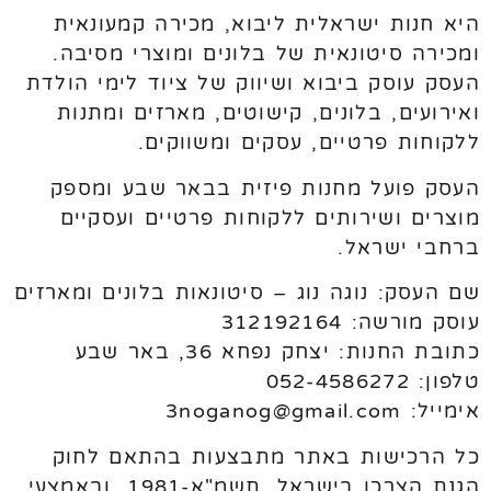
היא חנות ישראלית ליבוא, מכירה קמעונאית
ומכירה סיטונאית של בלונים ומוצרי מסיבה.
העסק עוסק ביבוא ושיווק של ציוד לימי הולדת
ואירועים, בלונים, קישוטים, מארזים ומתנות
ללקוחות פרטיים, עסקים ומשווקים.
העסק פועל מחנות פיזית בבאר שבע ומספק
מוצרים ושירותים ללקוחות פרטיים ועסקיים
ברחבי ישראל.
שם העסק: נוגה נוג – סיטונאות בלונים ומארזים
עוסק מורשה: 312192164
כתובת החנות: יצחק נפחא 36, באר שבע
טלפון: 052-4586272
אימייל: 3noganog@gmail.com
כל הרכישות באתר מתבצעות בהתאם לחוק
הגנת הצרכן בישראל, תשמ"א-1981, ובאמצעי