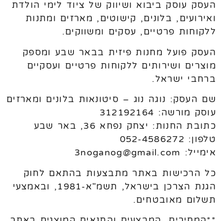
העסק עוסק ביבוא ושיווק של ציוד לימי הולדת
ואירועים, בלונים, קישוטים, מארזים ומתנות
ללקוחות פרטיים, עסקים ומשווקים.
העסק פועל מחנות פיזית בבאר שבע ומספק
מוצרים ושירותים ללקוחות פרטיים ועסקיים
ברחבי ישראל.
שם העסק: נוגה נוג – סיטונאות בלונים ומארזים
עוסק מורשה: 312192164
כתובת החנות: יצחק נפחא 36, באר שבע
טלפון: 052-4586272
אימייל: 3noganog@gmail.com
כל הרכישות באתר מתבצעות בהתאם לחוק
הגנת הצרכן בישראל, תשמ"א-1981, ובאמצעי
תשלום מאובטחים.
**המחירים, המבצעים והתנאים המוצגים באתר