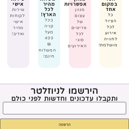
במקום
אפשרויות
מהיר
אישי
אחד
לכל
מגוון
שירות
הארץ!
כל
עצום
לקוחות
בכל
הציוד
של
אישי
קניה
לכל
פריטים
מהיר
מעל
אירוע
לכל
ואדיב!
499
לחוויה
סוגי
₪
מושלמת!
האירועים
המשלוח
חינם!
הירשמו לניוזלטר
ותקבלו עדכונים וחדשות לפני כולם
הרשמה