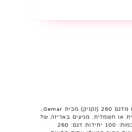
בלוני לטקס כרום 260 (נקניק) Gemar – 100 יחידות לניפוח באוויר בלוני לטקס כרום מדגם 260 (נקניק) מבית Gemar,
ית או חשמלית. מגיעים באריזה של
100 יחידות. מתאימים לבלונאים, עיצוב אירועים ושימוש מקצועי או פרטי. מאפיינים: כמות: 100 יחידות דגם: 260