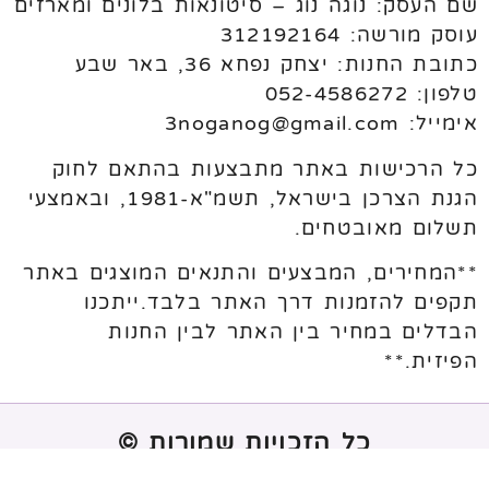
שם העסק: נוגה נוג – סיטונאות בלונים ומארזים
עוסק מורשה: 312192164
כתובת החנות: יצחק נפחא 36, באר שבע
טלפון: 052-4586272
אימייל: 3noganog@gmail.com
כל הרכישות באתר מתבצעות בהתאם לחוק
הגנת הצרכן בישראל, תשמ"א-1981, ובאמצעי
תשלום מאובטחים.
**המחירים, המבצעים והתנאים המוצגים באתר
תקפים להזמנות דרך האתר בלבד.ייתכנו
הבדלים במחיר בין האתר לבין החנות
הפיזית.**
כל הזכויות שמורות ©
נבנה ע"י
melogix