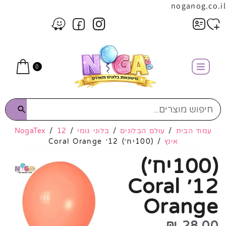
noganog.co.il
0
עמוד הבית
/
עולם הבלונים
/
בלוני גומי
/
12
/
NogaTex
אינץ
/ (100יח׳) 12׳ Coral Orange
(100יח׳)
12׳ Coral
Orange
₪
28.00