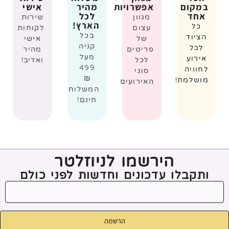
במקום
אפשרויות
מהיר
אישי
אחד
לכל
מגוון
שירות
הארץ!
כל
עצום
לקוחות
בכל
הציוד
של
אישי
קניה
לכל
פריטים
מהיר
מעל
אירוע
לכל
ואדיב!
499
לחוויה
סוגי
₪
מושלמת!
האירועים
המשלוח
חינם!
הירשמו לניוזלטר
ותקבלו עדכונים וחדשות לפני כולם
הרשמה