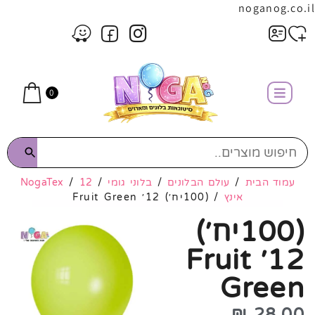
noganog.co.il
0
עמוד הבית
/
עולם הבלונים
/
בלוני גומי
/
12
/
NogaTex
אינץ
/ (100יח׳) 12׳ Fruit Green
(100יח׳)
12׳ Fruit
Green
₪
28.00