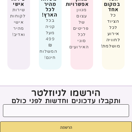
במקום
אפשרויות
מהיר
אישי
אחד
לכל
מגוון
שירות
הארץ!
כל
עצום
לקוחות
בכל
הציוד
של
אישי
קניה
לכל
פריטים
מהיר
מעל
אירוע
לכל
ואדיב!
499
לחוויה
סוגי
₪
מושלמת!
האירועים
המשלוח
חינם!
הירשמו לניוזלטר
ותקבלו עדכונים וחדשות לפני כולם
הרשמה