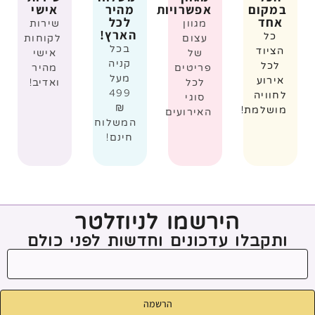
במקום
אפשרויות
מהיר
אישי
אחד
לכל
מגוון
שירות
הארץ!
כל
עצום
לקוחות
בכל
הציוד
של
אישי
קניה
לכל
פריטים
מהיר
מעל
אירוע
לכל
ואדיב!
499
לחוויה
סוגי
₪
מושלמת!
האירועים
המשלוח
חינם!
הירשמו לניוזלטר
ותקבלו עדכונים וחדשות לפני כולם
הרשמה