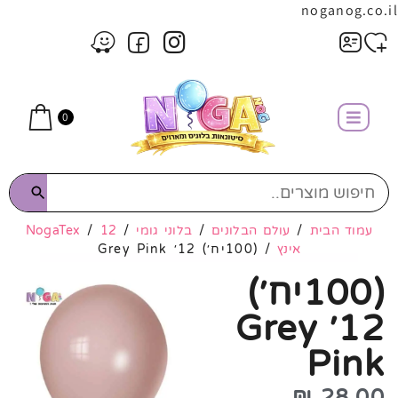
noganog.co.il
0
עמוד הבית
/
עולם הבלונים
/
בלוני גומי
/
12
/
NogaTex
אינץ
/ (100יח׳) 12׳ Grey Pink
(100יח׳)
12׳ Grey
Pink
₪
28.00