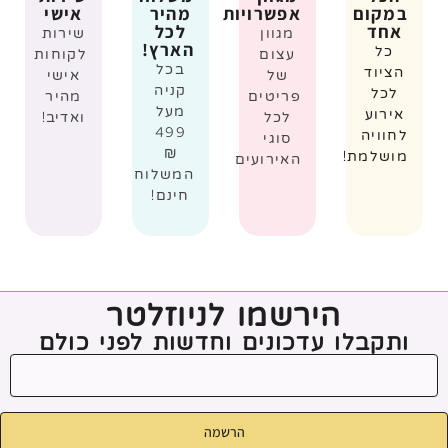
במקום
אפשרויות
מהיר
אישי
אחד
לכל
מגוון
שירות
הארץ!
כל
עצום
לקוחות
בכל
הציוד
של
אישי
קניה
לכל
פריטים
מהיר
מעל
אירוע
לכל
ואדיב!
499
לחוויה
סוגי
₪
מושלמת!
האירועים
המשלוח
חינם!
הירשמו לניוזלטר
ותקבלו עדכונים וחדשות לפני כולם
הרשמה