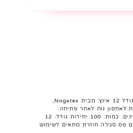
בלוני לטקס Nogatex 12 אינץ׳ – 100 יחידות לניפוח באוויר או הליום בלוני לטקס בגודל 12 אינץ׳ מבית Nogatex,
ת לאחסון נוח לאחר פתיחה.
מתאימים לשימוש בעיצוב בלונים, אירועים, ימי הולדת ושימוש מקצועי או פרטי. מאפיינים: כמות: 100 יחידות גודל: 12
עם פס סגירה חוזרת מתאים לשימוש