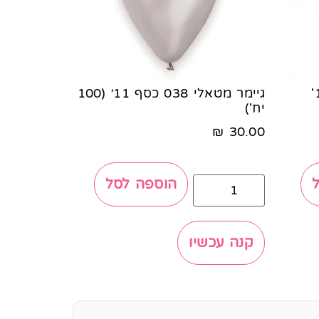
גיימר מטאלי 028 פנינה 11'
גיימר מטאלי 038 כסף 11׳ (100
יח')
₪
30.00
הוספה לסל
קנה עכשיו