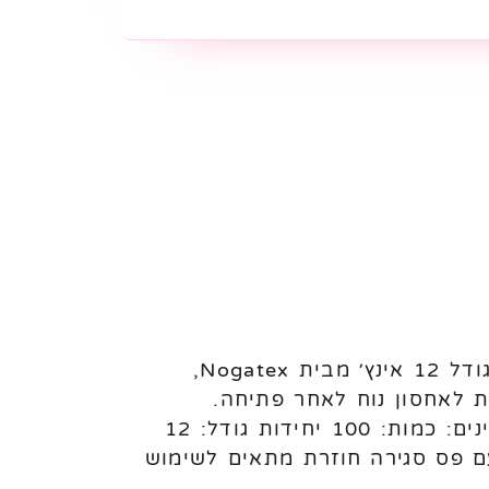
בלוני לטקס Nogatex 12 אינץ׳ – 100 יחידות לניפוח באוויר או הליום בלוני לטקס בגודל 12 אינץ׳ מבית Nogatex,
ת לאחסון נוח לאחר פתיחה.
מתאימים לשימוש בעיצוב בלונים, אירועים, ימי הולדת ושימוש מקצועי או פרטי. מאפיינים: כמות: 100 יחידות גודל: 12
עם פס סגירה חוזרת מתאים לשימוש