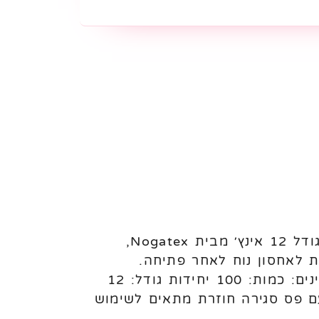
בלוני לטקס Nogatex 12 אינץ׳ – 100 יחידות לניפוח באוויר או הליום בלוני לטקס בגודל 12 אינץ׳ מבית Nogatex,
ת לאחסון נוח לאחר פתיחה.
מתאימים לשימוש בעיצוב בלונים, אירועים, ימי הולדת ושימוש מקצועי או פרטי. מאפיינים: כמות: 100 יחידות גודל: 12
עם פס סגירה חוזרת מתאים לשימוש