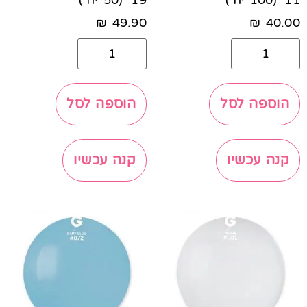
11׳ (100 יח')
19' (50 יח')
₪
49.90
₪
40.00
הוספה לסל
הוספה לסל
קנה עכשיו
קנה עכשיו