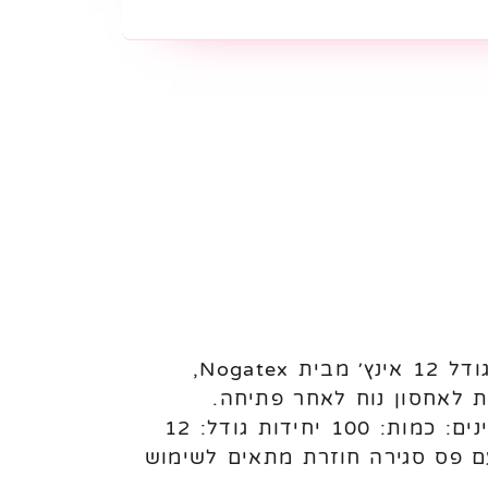
בלוני לטקס Nogatex 12 אינץ׳ – 100 יחידות לניפוח באוויר או הליום בלוני לטקס בגודל 12 אינץ׳ מבית Nogatex,
ת לאחסון נוח לאחר פתיחה.
מתאימים לשימוש בעיצוב בלונים, אירועים, ימי הולדת ושימוש מקצועי או פרטי. מאפיינים: כמות: 100 יחידות גודל: 12
עם פס סגירה חוזרת מתאים לשימוש