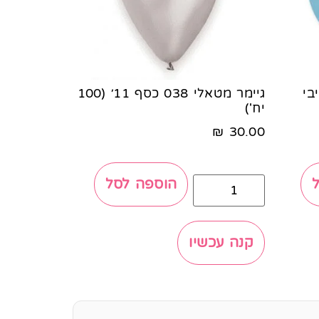
בייבי
גיימר מטאלי 038 כסף 11׳ (100
יח')
₪
30.00
הוספה לסל
קנה עכשיו