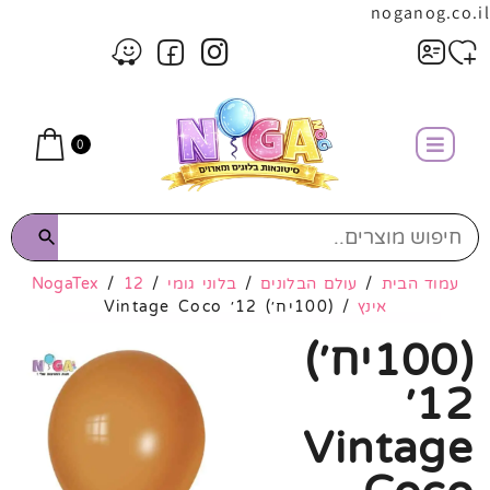
noganog.co.il
0
עמוד הבית
/
עולם הבלונים
/
בלוני גומי
/
12
/
NogaTex
אינץ
/ (100יח׳) 12׳ Vintage Coco
(100יח׳)
12׳
Vintage