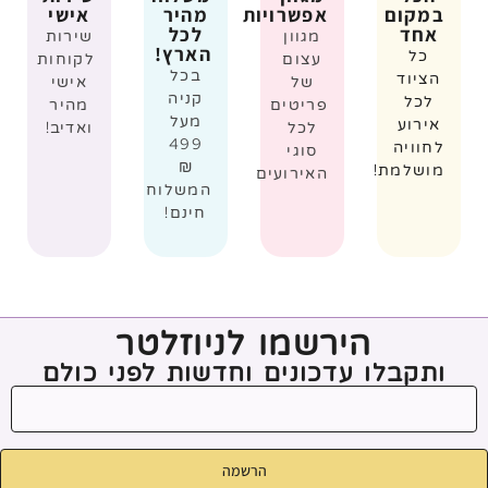
במקום
אפשרויות
מהיר
אישי
אחד
לכל
מגוון
שירות
הארץ!
כל
עצום
לקוחות
בכל
הציוד
של
אישי
קניה
לכל
פריטים
מהיר
מעל
אירוע
לכל
ואדיב!
499
לחוויה
סוגי
₪
מושלמת!
האירועים
המשלוח
חינם!
הירשמו לניוזלטר
ותקבלו עדכונים וחדשות לפני כולם
הרשמה