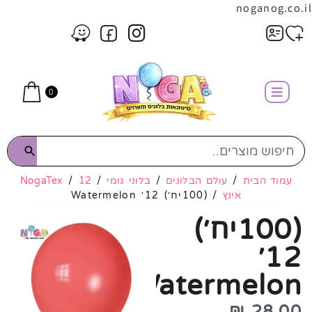
noganog.co.il
0
עמוד הבית
/
עולם הבלונים
/
בלוני גומי
/
12
/
NogaTex
אינץ
/ (100יח׳) 12׳ Watermelon
(100יח׳)
12׳
Watermelon
₪
28.00