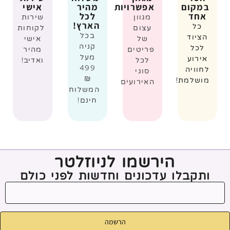
במקום
אפשרויות
מהיר
אישי
אחד
לכל
מגוון
שירות
הארץ!
כל
עצום
לקוחות
בכל
הציוד
של
אישי
קניה
לכל
פריטים
מהיר
מעל
אירוע
לכל
ואדיב!
499
לחוויה
סוגי
₪
מושלמת!
האירועים
המשלוח
חינם!
הירשמו לניוזלטר
ותקבלו עדכונים וחדשות לפני כולם
הרשמה