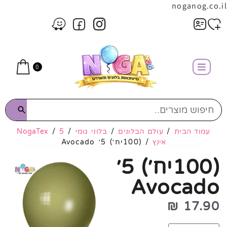
noganog.co.il
0
עמוד הבית
/
עולם הבלונים
/
בלוני גומי
/
5
/
NogaTex
אינץ
/ (100יח׳) 5׳ Avocado
(100יח׳) 5׳
Avocado
₪
17.90