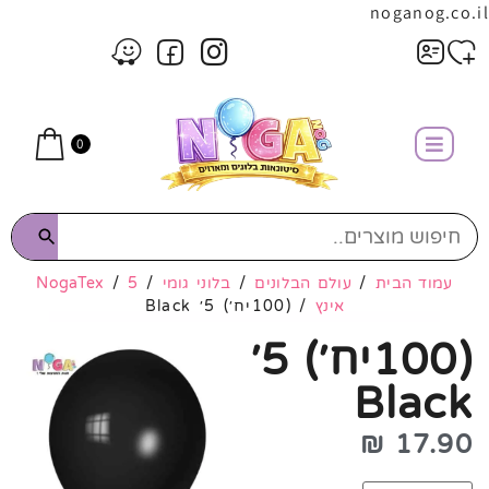
noganog.co.il
0
עמוד הבית
/
עולם הבלונים
/
בלוני גומי
/
5
/
NogaTex
אינץ
/ (100יח׳) 5׳ Black
(100יח׳) 5׳
Black
₪
17.90