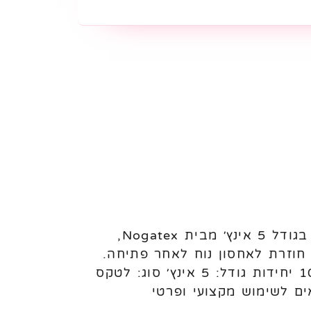
בלוני לטקס פסטל 5 אינץ׳ Nogatex – 100 יחידות לניפוח באוויר בלוני לטקס פסטל בגודל 5 אינץ׳ מבית Nogatex,
ללת שקית עם פס סגירה חוזרת לאחסון נוח לאחר פתיחה.
מתאימים לעיצוב בלונים, מילוי בלונים גדולים, קישוטים ואירועים. מאפיינים: כמות: 100 יחידות גודל: 5 אינץ׳ סוג: לטקס
ם לשימוש מקצועי ופרטי