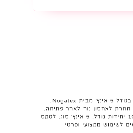
בלוני לטקס פסטל 5 אינץ׳ Nogatex – 100 יחידות לניפוח באוויר בלוני לטקס פסטל בגודל 5 אינץ׳ מבית Nogatex,
ללת שקית עם פס סגירה חוזרת לאחסון נוח לאחר פתיחה.
מתאימים לעיצוב בלונים, מילוי בלונים גדולים, קישוטים ואירועים. מאפיינים: כמות: 100 יחידות גודל: 5 אינץ׳ סוג: לטקס
ם לשימוש מקצועי ופרטי