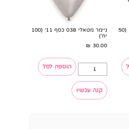
גיימר פסטל 010 כחול 19' (50
גיימר מטאלי 038 כסף 11׳ (100
יח')
₪
30.00
הוספה לסל
קנה עכשיו