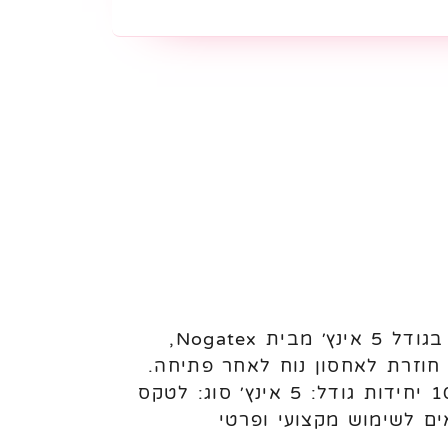
בלוני לטקס פסטל 5 אינץ׳ Nogatex – 100 יחידות לניפוח באוויר בלוני לטקס פסטל בגודל 5 אינץ׳ מבית Nogatex,
ללת שקית עם פס סגירה חוזרת לאחסון נוח לאחר פתיחה.
מתאימים לעיצוב בלונים, מילוי בלונים גדולים, קישוטים ואירועים. מאפיינים: כמות: 100 יחידות גודל: 5 אינץ׳ סוג: לטקס
ם לשימוש מקצועי ופרטי