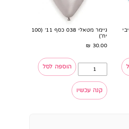
בייבי
גיימר מטאלי 038 כסף 11׳ (100
יח')
₪
30.00
הוספה לסל
קנה עכשיו