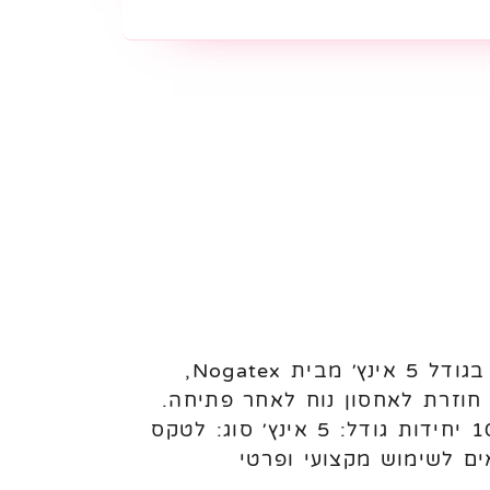
בלוני לטקס פסטל 5 אינץ׳ Nogatex – 100 יחידות לניפוח באוויר בלוני לטקס פסטל בגודל 5 אינץ׳ מבית Nogatex,
ללת שקית עם פס סגירה חוזרת לאחסון נוח לאחר פתיחה.
מתאימים לעיצוב בלונים, מילוי בלונים גדולים, קישוטים ואירועים. מאפיינים: כמות: 100 יחידות גודל: 5 אינץ׳ סוג: לטקס
ם לשימוש מקצועי ופרטי