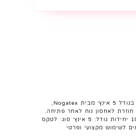
בלוני לטקס פסטל 5 אינץ׳ Nogatex – 100 יחידות לניפוח באוויר בלוני לטקס פסטל בגודל 5 אינץ׳ מבית Nogatex,
ללת שקית עם פס סגירה חוזרת לאחסון נוח לאחר פתיחה.
מתאימים לעיצוב בלונים, מילוי בלונים גדולים, קישוטים ואירועים. מאפיינים: כמות: 100 יחידות גודל: 5 אינץ׳ סוג: לטקס
ם לשימוש מקצועי ופרטי