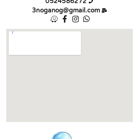
0524586272
3noganog@gmail.com