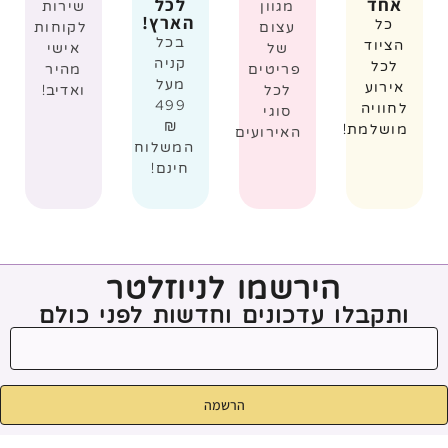
אחד
לכל
מגוון
שירות
הארץ!
כל
עצום
לקוחות
בכל
הציוד
של
אישי
קניה
לכל
פריטים
מהיר
מעל
אירוע
לכל
ואדיב!
499
לחוויה
סוגי
₪
מושלמת!
האירועים
המשלוח
חינם!
הירשמו לניוזלטר
ותקבלו עדכונים וחדשות לפני כולם
הרשמה