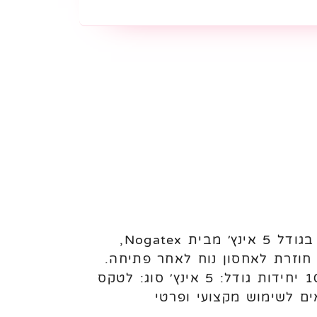
בלוני לטקס פסטל 5 אינץ׳ Nogatex – 100 יחידות לניפוח באוויר בלוני לטקס פסטל בגודל 5 אינץ׳ מבית Nogatex,
ללת שקית עם פס סגירה חוזרת לאחסון נוח לאחר פתיחה.
מתאימים לעיצוב בלונים, מילוי בלונים גדולים, קישוטים ואירועים. מאפיינים: כמות: 100 יחידות גודל: 5 אינץ׳ סוג: לטקס
ם לשימוש מקצועי ופרטי