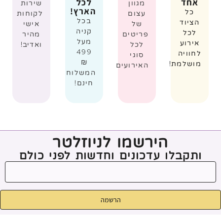
אחד
לכל
מגוון
שירות
הארץ!
כל
עצום
לקוחות
בכל
הציוד
של
אישי
קניה
לכל
פריטים
מהיר
מעל
אירוע
לכל
ואדיב!
499
לחוויה
סוגי
₪
מושלמת!
האירועים
המשלוח
חינם!
הירשמו לניוזלטר
ותקבלו עדכונים וחדשות לפני כולם
הרשמה