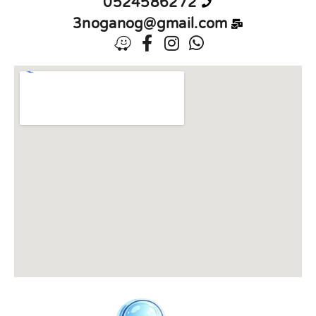
0524586272
3noganog@gmail.com