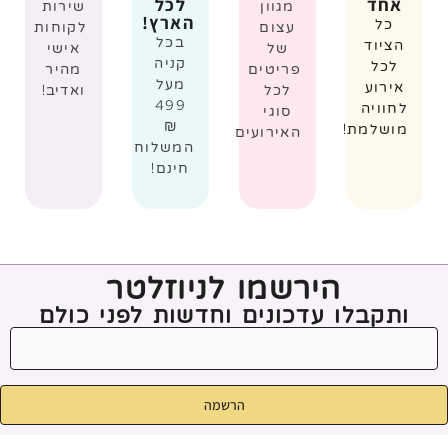
אחד
לכל
מגוון
שירות
הארץ!
כל
עצום
לקוחות
בכל
הציוד
של
אישי
קניה
לכל
פריטים
מהיר
מעל
אירוע
לכל
ואדיב!
499
לחוויה
סוגי
₪
מושלמת!
האירועים
המשלוח
חינם!
הירשמו לניוזלטר
ותקבלו עדכונים וחדשות לפני כולם
הרשמה