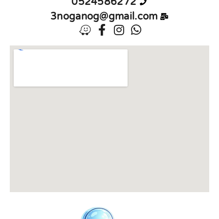
0524586272
3noganog@gmail.com