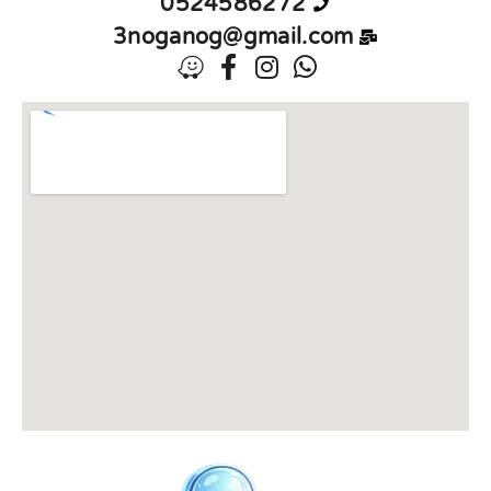
0524586272
3noganog@gmail.com