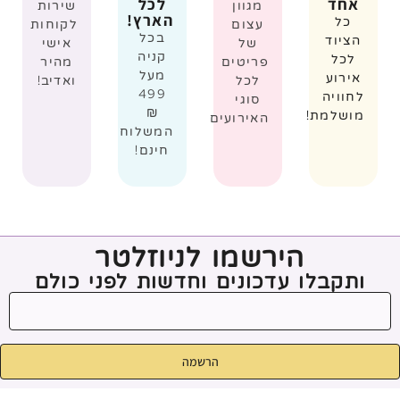
אחד
לכל
מגוון
שירות
הארץ!
כל
עצום
לקוחות
בכל
הציוד
של
אישי
קניה
לכל
פריטים
מהיר
מעל
אירוע
לכל
ואדיב!
499
לחוויה
סוגי
₪
מושלמת!
האירועים
המשלוח
חינם!
הירשמו לניוזלטר
ותקבלו עדכונים וחדשות לפני כולם
הרשמה