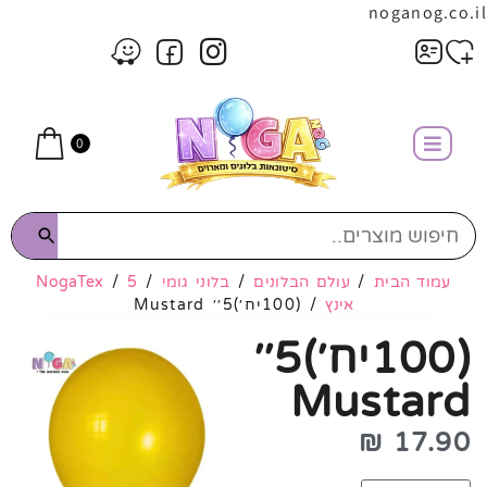
noganog.co.il
0
עמוד הבית
/
עולם הבלונים
/
בלוני גומי
/
5
/
NogaTex
אינץ
/ (100יח׳)5׳׳ Mustard
(100יח׳)5׳׳
Mustard
₪
17.90