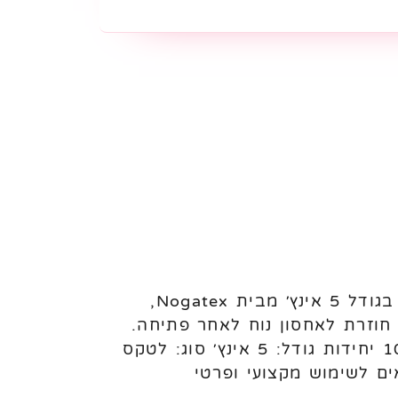
בלוני לטקס פסטל 5 אינץ׳ Nogatex – 100 יחידות לניפוח באוויר בלוני לטקס פסטל בגודל 5 אינץ׳ מבית Nogatex,
ללת שקית עם פס סגירה חוזרת לאחסון נוח לאחר פתיחה.
מתאימים לעיצוב בלונים, מילוי בלונים גדולים, קישוטים ואירועים. מאפיינים: כמות: 100 יחידות גודל: 5 אינץ׳ סוג: לטקס
ם לשימוש מקצועי ופרטי