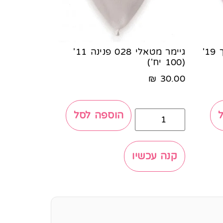
גיימר פסטל 049 סגול לילך 19'
גיימר מטאלי 028 פנינה 11'
(100 יח')
₪
30.00
הוספה לסל
קנה עכשיו