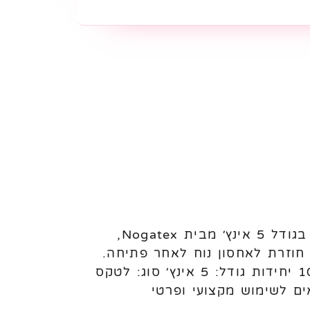
בלוני לטקס פסטל 5 אינץ׳ Nogatex – 100 יחידות לניפוח באוויר בלוני לטקס פסטל בגודל 5 אינץ׳ מבית Nogatex,
ללת שקית עם פס סגירה חוזרת לאחסון נוח לאחר פתיחה.
מתאימים לעיצוב בלונים, מילוי בלונים גדולים, קישוטים ואירועים. מאפיינים: כמות: 100 יחידות גודל: 5 אינץ׳ סוג: לטקס
ם לשימוש מקצועי ופרטי