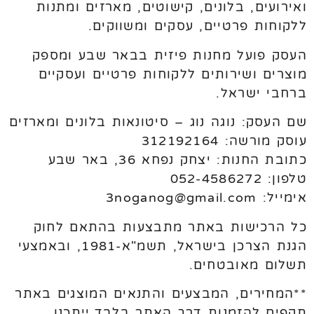
ואירועים, בלונים, קישוטים, מארזים ומתנות
ללקוחות פרטיים, עסקים ומשווקים.
העסק פועל מחנות פיזית בבאר שבע ומספק
מוצרים ושירותים ללקוחות פרטיים ועסקיים
ברחבי ישראל.
שם העסק: נוגה נוג – סיטונאות בלונים ומארזים
עוסק מורשה: 312192164
כתובת החנות: יצחק נפחא 36, באר שבע
טלפון: 052-4586272
אימייל: 3noganog@gmail.com
כל הרכישות באתר מתבצעות בהתאם לחוק
הגנת הצרכן בישראל, תשמ"א-1981, ובאמצעי
תשלום מאובטחים.
**המחירים, המבצעים והתנאים המוצגים באתר
תקפים להזמנות דרך האתר בלבד.ייתכנו