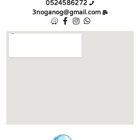
0524586272
3noganog@gmail.com