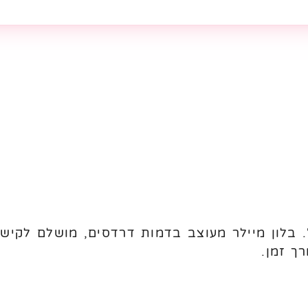
גרם דרדסים בגודל 26 אינץ'. בלון מיילר מעוצב בדמות דרדסים, מ
ך זמן.