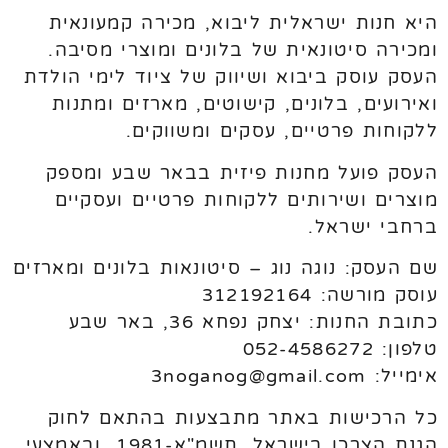
היא חנות ישראלית ליבוא, מכירה קמעונאית
ומכירה סיטונאית של בלונים ומוצרי מסיבה.
העסק עוסק ביבוא ושיווק של ציוד לימי הולדת
ואירועים, בלונים, קישוטים, מארזים ומתנות
ללקוחות פרטיים, עסקים ומשווקים.
העסק פועל מחנות פיזית בבאר שבע ומספק
מוצרים ושירותים ללקוחות פרטיים ועסקיים
ברחבי ישראל.
שם העסק: נוגה נוג – סיטונאות בלונים ומארזים
עוסק מורשה: 312192164
כתובת החנות: יצחק נפחא 36, באר שבע
טלפון: 052-4586272
אימייל: 3noganog@gmail.com
כל הרכישות באתר מתבצעות בהתאם לחוק
הגנת הצרכן בישראל, תשמ"א-1981, ובאמצעי