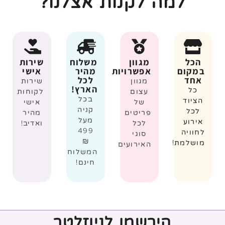
למה לקנות אצלנו?
הכל
מגוון
משלוח
שירות
במקום
אפשרויות
מהיר
אישי
אחד
לכל
מגוון
שירות
הארץ!
כל
עצום
לקוחות
בכל
הציוד
של
אישי
קניה
לכל
פריטים
מהיר
מעל
אירוע
לכל
ואדיב!
499
לחוויה
סוגי
₪
מושלמת!
האירועים
המשלוח
חינם!
הירשמו לניוזלטר