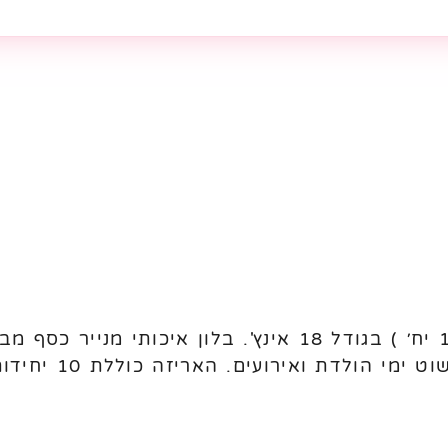
בלון מיילר מיילר כוכב 18' כסף (10 יח׳ ) בגודל 18 אינץ'. ב
מי הולדת ואירועים. האריזה כוללת 10 יחידות.